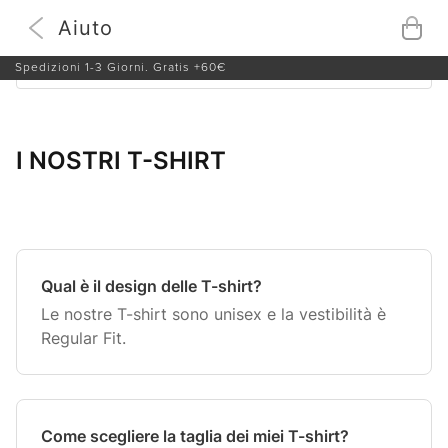
Aiuto
Tutti gli articoli
I NOSTRI T-SHIRT
Spedizioni 1-3 Giorni. Gratis +60€
Cerca
I NOSTRI T-SHIRT
Qual è il design delle T-shirt?
Le nostre T-shirt sono unisex e la vestibilità è
Regular Fit.
Come scegliere la taglia dei miei T-shirt?