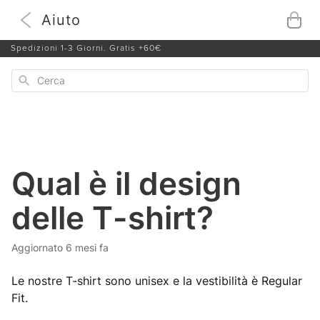
Aiuto
Tutti gli articoli
I NOSTRI T-SHIRT
Qual è il design delle T-shirt?
Spedizioni 1-3 Giorni. Gratis +60€
Cerca
Qual è il design
delle T-shirt?
Aggiornato
6 mesi fa
Le nostre T-shirt sono unisex e la vestibilità è Regular
Fit.